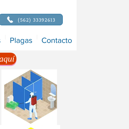
(562) 33392613
s
Plagas
Contacto
aquí